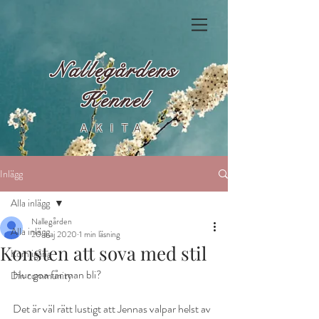
Nallegårdens
Kennel
AKITA
Inlägg
Alla inlägg
Nallegården
Alla inlägg
20 maj 2020
1 min läsning
Konsten att sova med stil
Kom igång
Hur goa får man bli?
Din community
Det är väl rätt lustigt att Jennas valpar helst av 