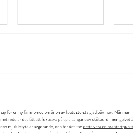
Männ
Simning med Daimi och
Gouri
 sig för en ny familjemedlem är en av livets största glädjeämnen. När man 
 redo är det lätt att fokusera på spjälsängar och skötbord, men golvet ä
r och mjuk lekyta är avgörande, och för det kan 
detta vara en bra startpunk