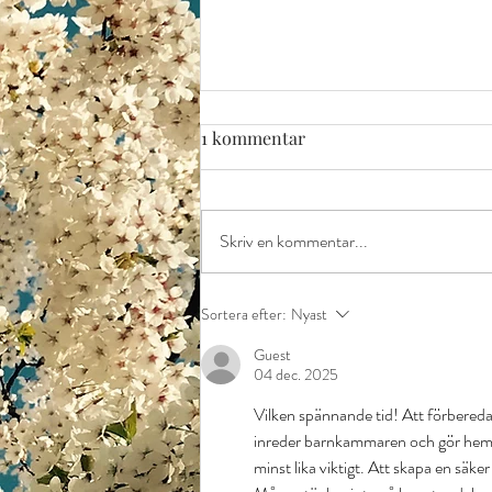
1 kommentar
Skriv en kommentar...
Det blev inte riktigt som vi
Sortera efter:
Nyast
tänkt oss...
Guest
04 dec. 2025
Vilken spännande tid! Att förbereda
inreder barnkammaren och gör hemmet
minst lika viktigt. Att skapa en säke