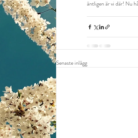
äntligen är vi där! Nu h
Senaste inlägg