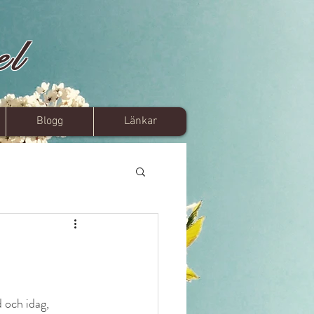
el
Blogg
Länkar
d och idag, 