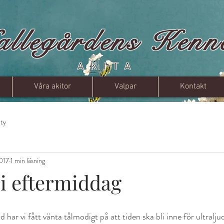
allegårdens Kenn
AKITA
Våra akitor
Valpar
Kontakt
ty
2017
1 min läsning
 i eftermiddag
 har vi fått vänta tålmodigt på att tiden ska bli inne för ultralju