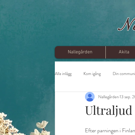
N
Nallegården
Akita
Alla inlägg
Kom igång
Din communi
Nallegården
13 sep. 
Ultraljud
Efter parningen i Finland