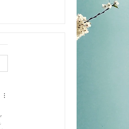
iskovalp på Nallegården
r 
t
. 